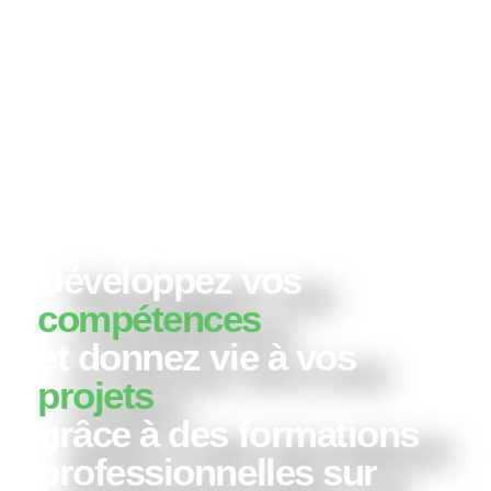
Développez vos
compétences
et donnez vie à vos
projets
grâce à des formations
professionnelles sur