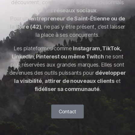
découvrent, comparent et achètent désormais
via les
réseaux sociaux
.
Pour un
entrepreneur de Saint-Étienne ou de
la Loire (42)
, ne pas y être présent, c’est laisser
la place à ses concurrents.
Les plateformes comme
Instagram, TikTok,
LinkedIn, Pinterest ou même Twitch
ne sont
plus réservées aux grandes marques. Elles sont
devenues des outils puissants pour
développer
la visibilité
,
attirer de nouveaux clients
et
fidéliser sa communauté
.
Contact