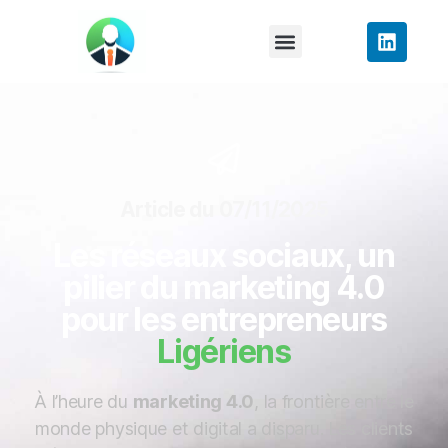
Article du 07/11/2025
Les réseaux sociaux, un
pilier du marketing 4.0
pour les entrepreneurs
Ligériens
À l’heure du
marketing 4.0
, la frontière entre le
monde physique et digital a disparu. Les clients